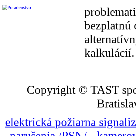
problemat
bezplatnú 
alternat
kalkulácií.
Copyright © TAST spol
Bratisl
elektrická požiarna signali
narušenia /PSN/
-
kamero